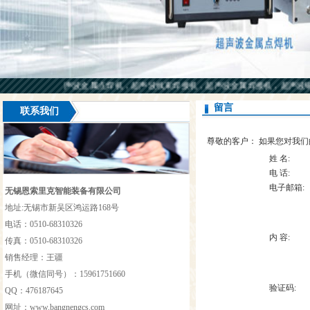
克主营项目：超声波金属点焊机，超声波线束焊接机，超声波金属焊接机，超声波铜
留言
联系我们
尊敬的客户： 如果您对我
姓 名:
电 话:
电子邮箱:
无锡恩索里克智能装备有限公司
地址:无锡市新吴区鸿运路168号
电话：0510-68310326
内 容:
传真：0510-68310326
销售经理：王疆
手机（微信同号）：15961751660
验证码:
QQ：476187645
网址：
www.bangnengcs.com