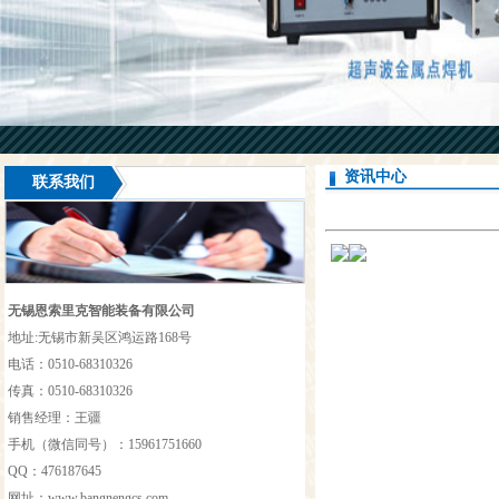
资讯中心
联系我们
无锡恩索里克智能装备有限公司
地址:无锡市新吴区鸿运路168号
电话：0510-68310326
传真：0510-68310326
销售经理：王疆
手机（微信同号）：15961751660
QQ：476187645
网址：
www.bangnengcs.com