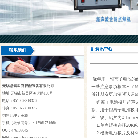
资讯中心
联系我们
近年来，锂离子电池的
无锡恩索里克智能装备有限公司
一些注意事项根本不了
地址:无锡市新吴区鸿运路168号
够让朋友更加清晰认识
电话：0510-68310326
锂离子电池极耳超声波
传真：0510-68310326
接。用于锂离子电池极耳
销售经理：王疆
右，镍、铝片为0.1mm
手机（微信同号）：15961751660
1.单点焊接选择20K或
QQ：476187645
2.根据电池极片及材
网址：
www.bangnengcs.com