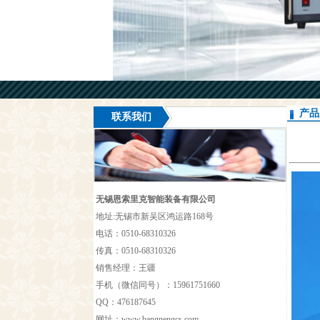
产品
联系我们
无锡恩索里克智能装备有限公司
地址:无锡市新吴区鸿运路168号
电话：0510-68310326
传真：0510-68310326
销售经理：王疆
手机（微信同号）：15961751660
QQ：476187645
网址：
www.bangnengcs.com